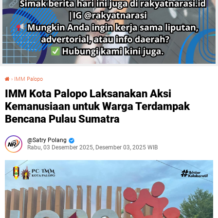
›
IMM Palopo
IMM Kota Palopo Laksanakan Aksi Kemanusiaan untuk Warga Terdampak Bencana Pulau Sumatra
IMM Kota Palopo Laksanakan Aksi
Kemanusiaan untuk Warga Terdampak
Bencana Pulau Sumatra
Satry Polang
Rabu, 03 Desember 2025, Desember 03, 2025 WIB