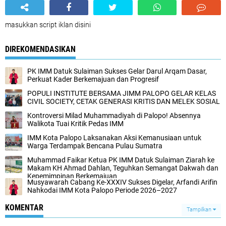
masukkan script iklan disini
DIREKOMENDASIKAN
PK IMM Datuk Sulaiman Sukses Gelar Darul Arqam Dasar,
Perkuat Kader Berkemajuan dan Progresif
POPULI INSTITUTE BERSAMA JIMM PALOPO GELAR KELAS
CIVIL SOCIETY, CETAK GENERASI KRITIS DAN MELEK SOSIAL
Kontroversi Milad Muhammadiyah di Palopo! Absennya
Walikota Tuai Kritik Pedas IMM
IMM Kota Palopo Laksanakan Aksi Kemanusiaan untuk
Warga Terdampak Bencana Pulau Sumatra
Muhammad Faikar Ketua PK IMM Datuk Sulaiman Ziarah ke
Makam KH Ahmad Dahlan, Teguhkan Semangat Dakwah dan
Kepemimpinan Berkemajuan
Musyawarah Cabang Ke-XXXIV Sukses Digelar, Arfandi Arifin
Nahkodai IMM Kota Palopo Periode 2026–2027
KOMENTAR
Tampilkan