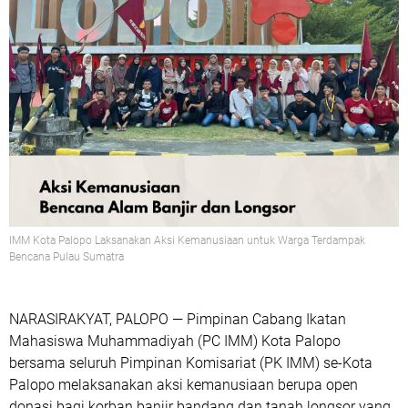
IMM Kota Palopo Laksanakan Aksi Kemanusiaan untuk Warga Terdampak
Bencana Pulau Sumatra
NARASIRAKYAT, PALOPO —
Pimpinan Cabang Ikatan
Mahasiswa Muhammadiyah (
PC IMM
) Kota Palopo
bersama seluruh Pimpinan Komisariat (PK IMM) se-Kota
Palopo melaksanakan aksi kemanusiaan berupa
open
donasi
bagi korban banjir bandang dan tanah longsor yang