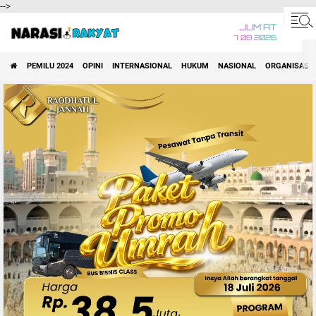
-->
JUM'AT
7 08 2026
PEMILU 2024
OPINI
INTERNASIONAL
HUKUM
NASIONAL
ORGANISASI