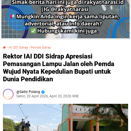
›
IAI DDI Sidrap
›
Pemda Sidrap
Rektor IAI DDI Sidrap Apresiasi Pemasangan Lampu Jalan oleh Pemda Wujud Nyata Kepedulian Bupati untuk Dunia Pendidikan
Rektor IAI DDI Sidrap Apresiasi
Pemasangan Lampu Jalan oleh Pemda
Wujud Nyata Kepedulian Bupati untuk
Dunia Pendidikan
Satry Polang
Senin, 20 April 2026, April 20, 2026 WIB