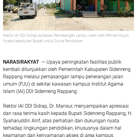
Rektor IAI DDI Sidrap Apresiasi Pemasangan Lampu Jalan oleh Pemda Wujud
Nyata Kepedulian Bupati untuk Dunia Pendidikan
NARASIRAKYAT
— Upaya peningkatan fasilitas publik
kembali ditunjukkan oleh Pemerintah Kabupaten Sidenreng
Rappang melalui pemasangan lampu penerangan jalan
umum (PJU) di sekitar kawasan kampus Institut Agama
Islam (IAI) DDI Sidenreng Rappang.
Rektor IAI DDI Sidrap,
Dr. Mansur
, menyampaikan apresiasi
dan rasa terima kasih kepada Bupati Sidenreng Rappang,
H.
Syaharuddin Alrif
, atas perhatian dan dukungan nyata
terhadap lingkungan pendidikan, khususnya dalam hal
keamanan dan kenyamanan akses di area kampus.