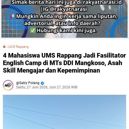
›
UMS Rappang
4 Mahasiswa UMS Rappang Jadi Fasilitator English Camp di MTs DDI Mangkoso, Asah Skill Mengajar dan Kepemimpinan
4 Mahasiswa UMS Rappang Jadi Fasilitator
English Camp di MTs DDI Mangkoso, Asah
Skill Mengajar dan Kepemimpinan
Satry Polang
Sabtu, 27 Juni 2026, Juni 27, 2026 WIB