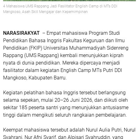
4 Mahasiswa UMS Rappang Jadi Fasilitator English Camp di MTs DDI
Mangkoso, Asah Skill Mengajar dan Kepemimpinan
NARASIRAKYAT
– Empat mahasiswa Program Studi
Pendidikan Bahasa Inggris Fakultas Keguruan dan Ilmu
Pendidikan (FKIP) Universitas Muhammadiyah Sidenreng
Rappang (UMS Rappang) kembali menunjukkan kiprah
nyata di dunia pendidikan. Mereka dipercaya menjadi
fasilitator dalam kegiatan
English Camp MTs Putri DDI
Mangkoso
, Kabupaten Barru.
Kegiatan pelatihan bahasa Inggris tersebut berlangsung
selama sepekan, mulai
20–26 Juni 2026
, dan diikuti oleh
sekitar
185 peserta santri
yang menunjukkan antusiasme
tinggi dalam mengikuti seluruh rangkaian pembelajaran.
Keempat mahasiswa tersebut adalah
Nurul Aulia Putri, Nurul
Syahrani, Nur Afni Syarif, dan Alpisari Syahruddin
, yang