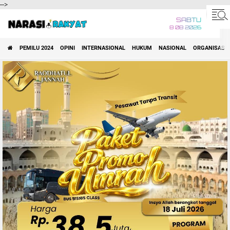
-->
SABTU
8 08 2026
PEMILU 2024
OPINI
INTERNASIONAL
HUKUM
NASIONAL
ORGANISASI