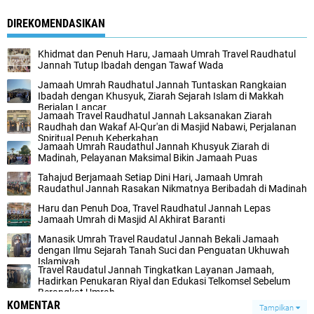
DIREKOMENDASIKAN
Khidmat dan Penuh Haru, Jamaah Umrah Travel Raudhatul
Jannah Tutup Ibadah dengan Tawaf Wada
Jamaah Umrah Raudhatul Jannah Tuntaskan Rangkaian
Ibadah dengan Khusyuk, Ziarah Sejarah Islam di Makkah
Berjalan Lancar
Jamaah Travel Raudhatul Jannah Laksanakan Ziarah
Raudhah dan Wakaf Al-Qur'an di Masjid Nabawi, Perjalanan
Spiritual Penuh Keberkahan
Jamaah Umrah Raudathul Jannah Khusyuk Ziarah di
Madinah, Pelayanan Maksimal Bikin Jamaah Puas
Tahajud Berjamaah Setiap Dini Hari, Jamaah Umrah
Raudathul Jannah Rasakan Nikmatnya Beribadah di Madinah
Haru dan Penuh Doa, Travel Raudhatul Jannah Lepas
Jamaah Umrah di Masjid Al Akhirat Baranti
Manasik Umrah Travel Raudatul Jannah Bekali Jamaah
dengan Ilmu Sejarah Tanah Suci dan Penguatan Ukhuwah
Islamiyah
Travel Raudatul Jannah Tingkatkan Layanan Jamaah,
Hadirkan Penukaran Riyal dan Edukasi Telkomsel Sebelum
Berangkat Umrah
KOMENTAR
Tampilkan