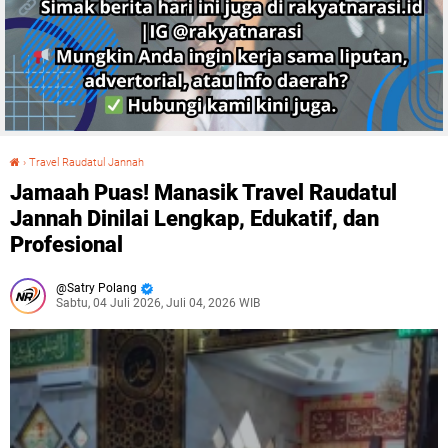
›
Travel Raudatul Jannah
Jamaah Puas! Manasik Travel Raudatul Jannah Dinilai Lengkap, Edukatif, dan Profesional
Jamaah Puas! Manasik Travel Raudatul
Jannah Dinilai Lengkap, Edukatif, dan
Profesional
Satry Polang
Sabtu, 04 Juli 2026, Juli 04, 2026 WIB