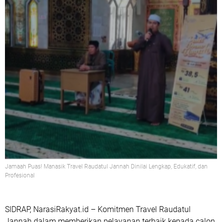
Jamaah Puas! Manasik Travel Raudatul Jannah Dinilai Lengkap, Edukatif, dan
Profesional
SIDRAP, NarasiRakyat.id
– Komitmen
Travel Raudatul
Jannah
dalam memberikan pelayanan terbaik kepada calon