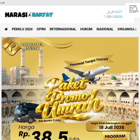
-->
JUM'AT
7 08 2026
PEMILU 2024
OPINI
INTERNASIONAL
HUKUM
NASIONAL
ORGANISASI