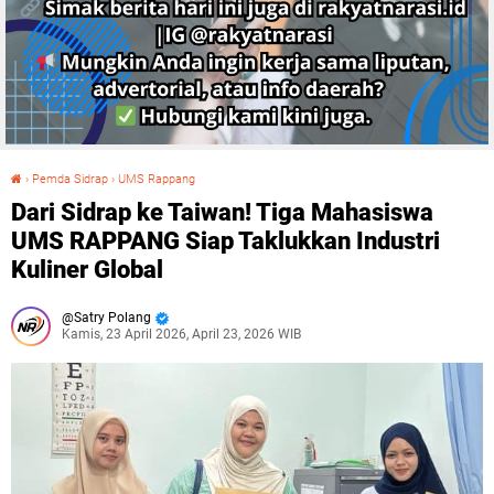
›
Pemda Sidrap
›
UMS Rappang
Dari Sidrap ke Taiwan! Tiga Mahasiswa UMS RAPPANG Siap Taklukkan Industri Kuliner Global
Dari Sidrap ke Taiwan! Tiga Mahasiswa
UMS RAPPANG Siap Taklukkan Industri
Kuliner Global
Satry Polang
Kamis, 23 April 2026, April 23, 2026 WIB