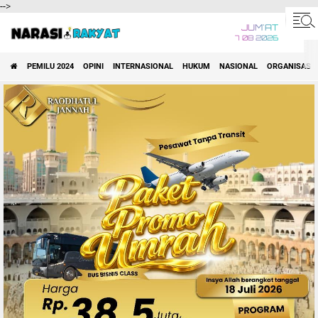
-->
JUM'AT
7 08 2026
PEMILU 2024
OPINI
INTERNASIONAL
HUKUM
NASIONAL
ORGANISASI