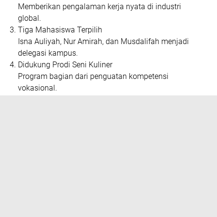
Memberikan pengalaman kerja nyata di industri
global.
Tiga Mahasiswa Terpilih
Isna Auliyah, Nur Amirah, dan Musdalifah menjadi
delegasi kampus.
Didukung Prodi Seni Kuliner
Program bagian dari penguatan kompetensi
vokasional.
Fokus pada Daya Saing Global
Membekali mahasiswa dengan pengalaman
internasional.
Program ini menjadi bukti bahwa mahasiswa daerah
memiliki peluang besar untuk menembus panggung global.
Dari dapur kampus menuju industri internasional, langkah
ini bukan hanya perjalanan akademik, tetapi juga perjalanan
mimpi dan masa depan.
Dengan tekad, persiapan matang, dan dukungan institusi,