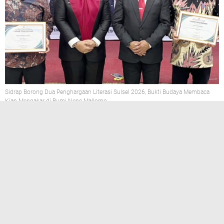
Sidrap Borong Dua Penghargaan Literasi Sulsel 2026, Bukti Budaya Membaca
Kian Mengakar di Bumi Nene Mallomo
NARASIRAKYAT.ID, MAKASSAR
— Pemerintah Kabupaten
Sidenreng Rappang (Sidrap) kembali menorehkan prestasi
membanggakan di tingkat Provinsi Sulawesi Selatan. Dalam
momentum peringatan
Hari Ulang Tahun Perpustakaan
Nasional ke-46, Hari Kearsipan ke-55, dan Hari Buku
Nasional Tahun 2026
, Pemkab Sidrap sukses memboyong
dua penghargaan bergengsi sekaligus dari Dinas
Perpustakaan dan Kearsipan Provinsi Sulawesi Selatan.