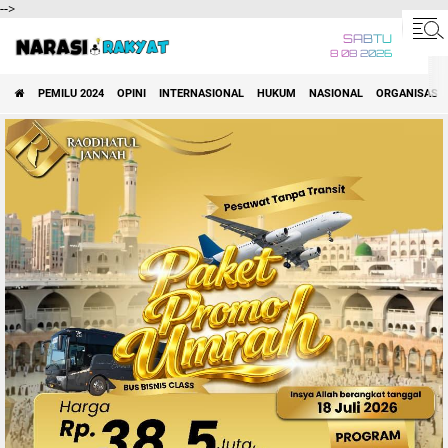
-->
SABTU
8 08 2026
PEMILU 2024
OPINI
INTERNASIONAL
HUKUM
NASIONAL
ORGANISASI