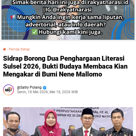
›
Pemda Sidrap
Sidrap Borong Dua Penghargaan Literasi Sulsel 2026, Bukti Budaya Membaca Kian Mengakar di Bumi Nene Mallomo
Sidrap Borong Dua Penghargaan Literasi
Sulsel 2026, Bukti Budaya Membaca Kian
Mengakar di Bumi Nene Mallomo
Satry Polang
Senin, 18 Mei 2026, Mei 18, 2026 WIB