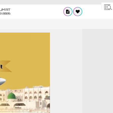
UM'AT
08 2026