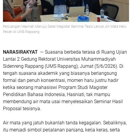
Perjuangan Hasniati Menuju Gelar Magister Seminar Tesis Lancar, Air Mata Haru
Pecah di UMS Rappang
NARASIRAKYAT
— Suasana berbeda terasa di Ruang Ujian
Lantai 2 Gedung Rektorat Universitas Muhammadiyah
Sidenreng Rappang (UMS Rappang), Jumat (5/6/2026). Di
tengah suasana akademik yang biasanya berlangsung
formal dan penuh konsentrasi, momen haru justru hadir
ketika seorang mahasiswi Program Studi Magister
Pendidikan Bahasa Indonesia, Hasniati, tak mampu
membendung air mata usai menyelesaikan Seminar Hasil
Proposal tesisnya.
Air mata yang jatuh bukanlah tanda kegagalan. Sebaliknya,
itu menjadi simbol perjalanan panjang, kerja keras, serta