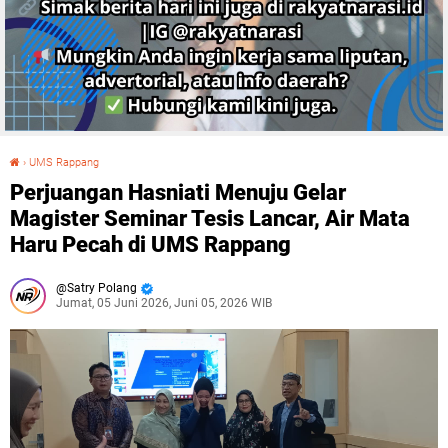
›
UMS Rappang
Perjuangan Hasniati Menuju Gelar Magister Seminar Tesis Lancar, Air Mata Haru Pecah di UMS Rappang
Perjuangan Hasniati Menuju Gelar
Magister Seminar Tesis Lancar, Air Mata
Haru Pecah di UMS Rappang
Satry Polang
Jumat, 05 Juni 2026, Juni 05, 2026 WIB