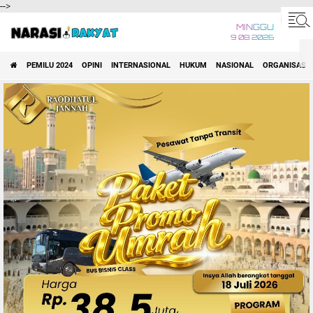
-->
MINGGU
9 08 2026
PEMILU 2024
OPINI
INTERNASIONAL
HUKUM
NASIONAL
ORGANISASI