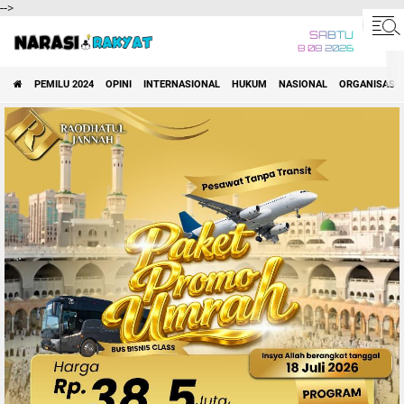
-->
SABTU
8 08 2026
PEMILU 2024
OPINI
INTERNASIONAL
HUKUM
NASIONAL
ORGANISASI