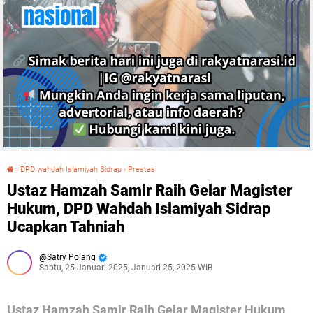
›
DPD wahdah Islamiyah Sidrap
›
Prestasi
Ustaz Hamzah Samir Raih Gelar Magister Hukum, DPD Wahdah Islamiyah Sidrap Ucapkan Tahniah
Ustaz Hamzah Samir Raih Gelar Magister
Hukum, DPD Wahdah Islamiyah Sidrap
Ucapkan Tahniah
Satry Polang
Sabtu, 25 Januari 2025, Januari 25, 2025 WIB
Ustaz Hamzah Samir Raih Gelar Magister Hukum,