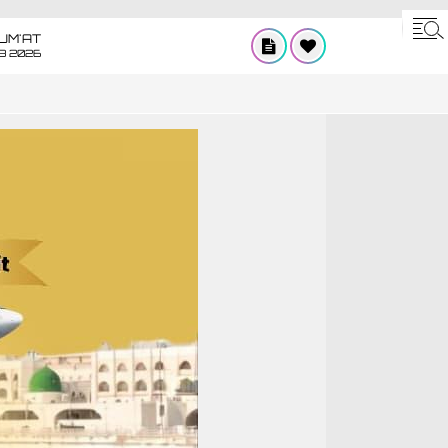
UM'AT
08 2026