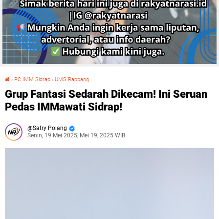
›
PC IMM Sidrap
›
UMS Rappang
Grup Fantasi Sedarah Dikecam! Ini Seruan Pedas IMMawati Sidrap!
Grup Fantasi Sedarah Dikecam! Ini Seruan
Pedas IMMawati Sidrap!
Satry Polang
Senin, 19 Mei 2025, Mei 19, 2025 WIB