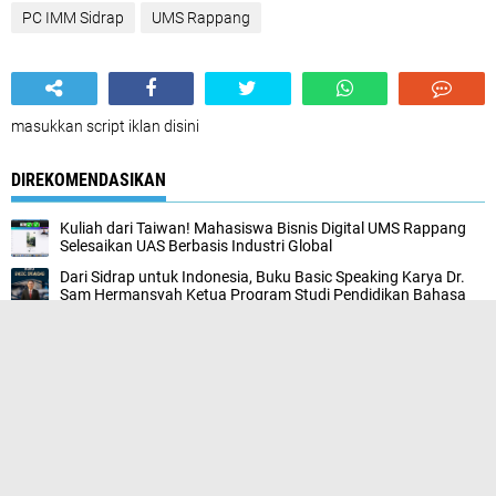
PC IMM Sidrap
UMS Rappang
masukkan script iklan disini
DIREKOMENDASIKAN
Kuliah dari Taiwan! Mahasiswa Bisnis Digital UMS Rappang
Selesaikan UAS Berbasis Industri Global
Dari Sidrap untuk Indonesia, Buku Basic Speaking Karya Dr.
Sam Hermansyah Ketua Program Studi Pendidikan Bahasa
Inggris UMS Rappang Dorong Literasi Bahasa Inggris
Nurfajar Ekasari Mahasiswi UMS Rappang Bedah Bahasa
Diskriminasi dalam Film Joko Anwar, Temukan 32 Ujaran
Bermasalah
She Talk’s UMS Rappang Hadirkan Tokoh Perempuan
Nasional Shery Annavita, Bangun Kepemimpinan Perempuan
Menuju Indonesia Emas 2045
Menguatkan Partisipasi Semesta Sinergi Mahasiswa dan
Pemerintah Menuju Pendidikan Bermutu untuk Semua
IMM Masa Depan: Dari Formalitas Menuju Gerakan
Transformasional