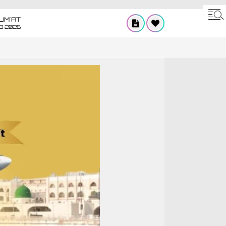
UM'AT
08 2026