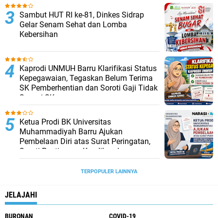
Sambut HUT RI ke-81, Dinkes Sidrap
Gelar Senam Sehat dan Lomba
Kebersihan
Kaprodi UNMUH Barru Klarifikasi Status
Kepegawaian, Tegaskan Belum Terima
SK Pemberhentian dan Soroti Gaji Tidak
Sesuai SK
Ketua Prodi BK Universitas
Muhammadiyah Barru Ajukan
Pembelaan Diri atas Surat Peringatan,
Soroti Pentingnya Keadilan dan
Kesejahteraan Dosen
TERPOPULER LAINNYA
JELAJAHI
BURONAN
COVID-19