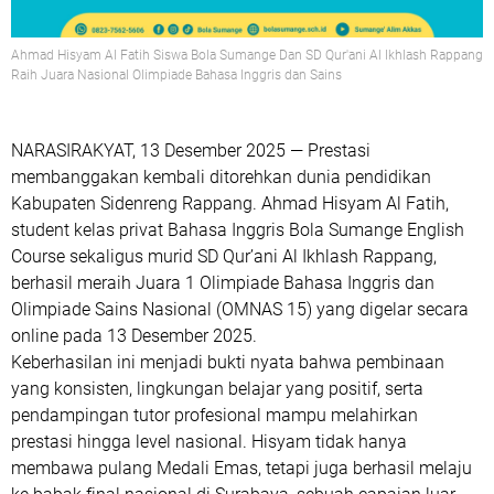
Ahmad Hisyam Al Fatih Siswa Bola Sumange Dan SD Qur'ani Al Ikhlash Rappang
Raih Juara Nasional Olimpiade Bahasa Inggris dan Sains
NARASIRAKYAT, 13 Desember 2025
— Prestasi
membanggakan kembali ditorehkan dunia pendidikan
Kabupaten Sidenreng Rappang.
Ahmad Hisyam Al Fatih
,
student kelas privat
Bahasa Inggris Bola Sumange English
Course
sekaligus murid
SD Qur’ani Al Ikhlash Rappang
,
berhasil meraih
Juara 1 Olimpiade Bahasa Inggris dan
Olimpiade Sains Nasional (OMNAS 15)
yang digelar secara
online pada 13 Desember 2025
.
Keberhasilan ini menjadi bukti nyata bahwa pembinaan
yang konsisten, lingkungan belajar yang positif, serta
pendampingan tutor profesional mampu melahirkan
prestasi hingga level nasional. Hisyam tidak hanya
membawa pulang
Medali Emas
, tetapi juga berhasil
melaju