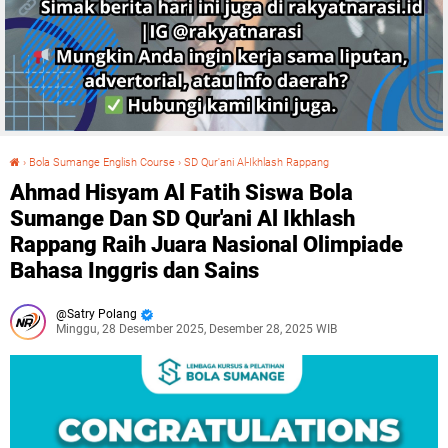
›
Bola Sumange English Course
›
SD Qur'ani Al-Ikhlash Rappang
Ahmad Hisyam Al Fatih Siswa Bola Sumange Dan SD Qur'ani Al Ikhlash Rappang Raih Juara Nasional Olimpiade Bahasa Inggris dan Sains
Ahmad Hisyam Al Fatih Siswa Bola
Sumange Dan SD Qur'ani Al Ikhlash
Rappang Raih Juara Nasional Olimpiade
Bahasa Inggris dan Sains
Satry Polang
Minggu, 28 Desember 2025, Desember 28, 2025 WIB