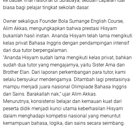
ke babak final nasional di Surabaya
, sebuah capaian luar
biasa bagi pelajar tingkat sekolah dasar.
Owner sekaligus Founder
Bola Sumange English Course
,
Alim Akkas
, mengungkapkan bahwa prestasi Hisyam
bukanlah hasil instan. Ananda Hisyam telah lama mengikuti
kelas privat Bahasa Inggris dengan pendampingan intensif
dari dua tutor berpengalaman.
“Ananda Hisyam sudah lama mengikuti kelas privat, bahkan
sudah dua tutor yang mengajarnya, yaitu
Sister Ama
dan
Brother Elan
. Dari laporan perkembangan para tutor, kami
selalu bersyukur mendengarnya. Ditambah lagi prestasinya
mampu menjadi juara nasional Olimpiade Bahasa Inggris
dan Sains.
Barakallah nak
,” ujar Alim Akkas.
Menurutnya, konsistensi belajar dan kemauan kuat dari
peserta didik menjadi kunci utama keberhasilan Hisyam
dalam menghadapi kompetisi nasional yang menuntut
kemampuan bahasa, logika, dan sains secara seimbang.