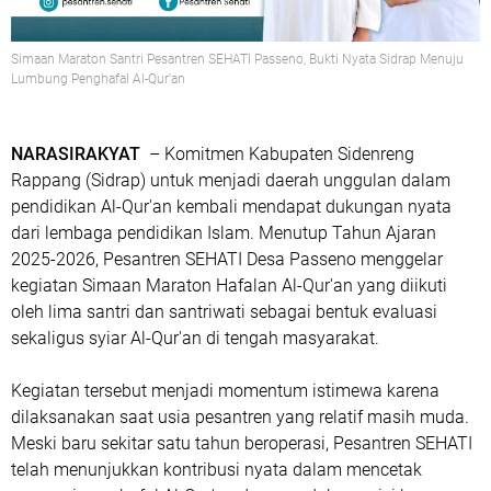
Simaan Maraton Santri Pesantren SEHATI Passeno, Bukti Nyata Sidrap Menuju
Lumbung Penghafal Al-Qur'an
NARASIRAKYAT
– Komitmen Kabupaten Sidenreng
Rappang (Sidrap) untuk menjadi daerah unggulan dalam
pendidikan Al-Qur'an kembali mendapat dukungan nyata
dari lembaga pendidikan Islam. Menutup Tahun Ajaran
2025-2026, Pesantren SEHATI Desa Passeno menggelar
kegiatan
Simaan Maraton Hafalan Al-Qur'an
yang diikuti
oleh lima santri dan santriwati sebagai bentuk evaluasi
sekaligus syiar Al-Qur'an di tengah masyarakat.
Kegiatan tersebut menjadi momentum istimewa karena
dilaksanakan saat usia pesantren yang relatif masih muda.
Meski baru sekitar satu tahun beroperasi, Pesantren SEHATI
telah menunjukkan kontribusi nyata dalam mencetak