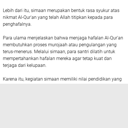
Lebih dari itu, simaan merupakan bentuk rasa syukur atas
nikmat Al-Qur'an yang telah Allah titipkan kepada para
penghafalnya.
Para ulama menjelaskan bahwa menjaga hafalan Al-Qur'an
membutuhkan proses murojaah atau pengulangan yang
terus-menerus. Melalui simaan, para santri dilatih untuk
mempertahankan hafalan mereka agar tetap kuat dan
terjaga dari kelupaan.
Karena itu, kegiatan simaan memiliki nilai pendidikan yang
sangat tinggi. Selain melatih keberanian tampil di hadapan
publik, kegiatan ini juga menanamkan tanggung jawab
moral kepada para santri untuk terus menjaga hafalan
mereka sepanjang hayat.
Setahun Berdiri, Pesantren SEHATI Tunjukkan
Hasil Nyata