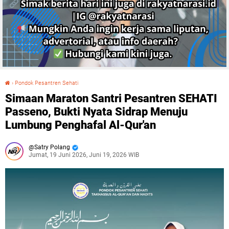
›
Pondok Pesantren Sehati
Simaan Maraton Santri Pesantren SEHATI Passeno, Bukti Nyata Sidrap Menuju Lumbung Penghafal Al-Qur'an
Simaan Maraton Santri Pesantren SEHATI
Passeno, Bukti Nyata Sidrap Menuju
Lumbung Penghafal Al-Qur'an
Satry Polang
Jumat, 19 Juni 2026, Juni 19, 2026 WIB