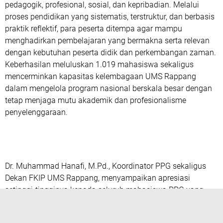
pedagogik, profesional, sosial, dan kepribadian
. Melalui
proses pendidikan yang sistematis, terstruktur, dan berbasis
praktik reflektif, para peserta ditempa agar mampu
menghadirkan pembelajaran yang bermakna serta relevan
dengan kebutuhan peserta didik dan perkembangan zaman.
Keberhasilan meluluskan 1.019 mahasiswa sekaligus
mencerminkan kapasitas kelembagaan UMS Rappang
dalam mengelola program nasional berskala besar dengan
tetap menjaga mutu akademik dan profesionalisme
penyelenggaraan.
Dr. Muhammad Hanafi, M.Pd., Koordinator PPG sekaligus
Dekan FKIP UMS Rappang
, menyampaikan apresiasi
setinggi-tingginya kepada seluruh mahasiswa PPG yang
telah menunjukkan dedikasi, ketekunan, dan komitmen
selama mengikuti proses pendidikan.