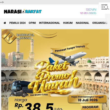
-->
SENIN
10 08 2026
PEMILU 2024
OPINI
INTERNASIONAL
HUKUM
NASIONAL
ORGANISASI