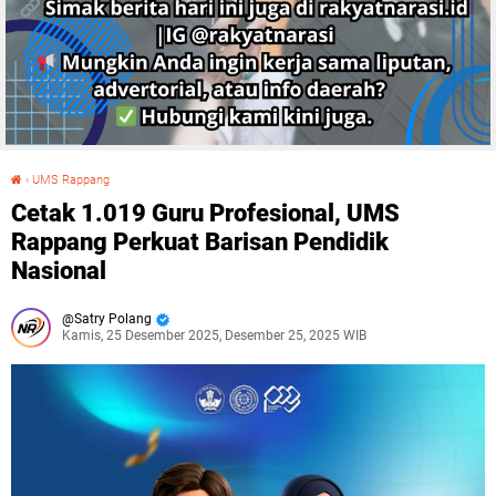
›
UMS Rappang
Cetak 1.019 Guru Profesional, UMS Rappang Perkuat Barisan Pendidik Nasional
Cetak 1.019 Guru Profesional, UMS
Rappang Perkuat Barisan Pendidik
Nasional
Satry Polang
Kamis, 25 Desember 2025, Desember 25, 2025 WIB