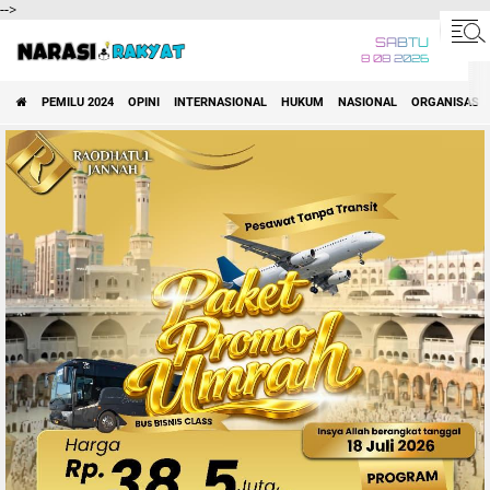
-->
SABTU
8 08 2026
PEMILU 2024
OPINI
INTERNASIONAL
HUKUM
NASIONAL
ORGANISASI