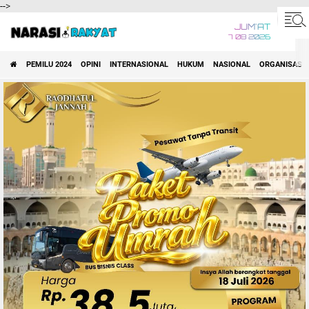
-->
JUM'AT
7 08 2026
PEMILU 2024
OPINI
INTERNASIONAL
HUKUM
NASIONAL
ORGANISASI