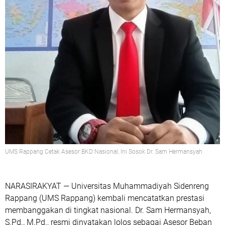
UMS Rappang Cetak Asesor BKD Nasional, Ini Sosok Dr. Sam Hermansyah
NARASIRAKYAT —
Universitas Muhammadiyah Sidenreng
Rappang (UMS Rappang) kembali mencatatkan prestasi
membanggakan di tingkat nasional.
Dr. Sam Hermansyah,
S.Pd., M.Pd.
, resmi dinyatakan
lolos sebagai Asesor Beban