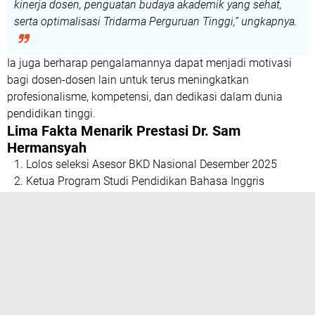
kinerja dosen, penguatan budaya akademik yang sehat,
serta optimalisasi Tridarma Perguruan Tinggi,” ungkapnya.
Ia juga berharap pengalamannya dapat menjadi
motivasi
bagi dosen-dosen lain
untuk terus meningkatkan
profesionalisme, kompetensi, dan dedikasi dalam dunia
pendidikan tinggi.
Lima Fakta Menarik Prestasi Dr. Sam
Hermansyah
Lolos seleksi Asesor BKD Nasional Desember 2025
Ketua Program Studi Pendidikan Bahasa Inggris
FKIP UMS Rappang
Berperan dalam penilaian kinerja dosen secara
objektif dan profesional
Mendukung penguatan Tridarma Perguruan Tinggi
Menjadi aset strategis UMS Rappang dalam
penjaminan mutu akademik