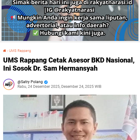
›
UMS Rappang
UMS Rappang Cetak Asesor BKD Nasional, Ini Sosok Dr. Sam Hermansyah
UMS Rappang Cetak Asesor BKD Nasional,
Ini Sosok Dr. Sam Hermansyah
Satry Polang
Rabu, 24 Desember 2025, Desember 24, 2025 WIB