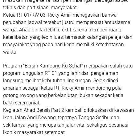
masukan warga serta hasil pertimbangan berbagai aspek
teknis dan partisipasi masyarakat.
Ketua RT 01/RW 03,
Ricky Amir
, menegaskan bahwa
perubahan jadwal tersebut justru memperkuat antusiasme
warga. Ahad dinilai lebih efektif karena memberi ruang
keterlibatan yang lebih luas, termasuk kalangan pelajar dan
masyarakat yang pada hari kerja memiliki keterbatasan
waktu.
Program “Bersih Kampung Ku Sehat” merupakan salah satu
program unggulan RT 01 yang lahir dari pengalaman
langsung melihat kebutuhan lingkungan. Sejak diberi
amanah sebagai ketua RT, Ricky Amir mendorong pola
gotong royong yang berkelanjutan, bukan sekadar kerja
bakti seremonial.
Kegiatan
Ahad Bersih Part 2
kembali difokuskan di kawasan
Ikon Jalan Andi Dewang
, tepatnya
Tangga Seribu dan
sekitarnya
, yang merupakan jalur vital sekaligus destinasi
ikonik masyarakat setempat.