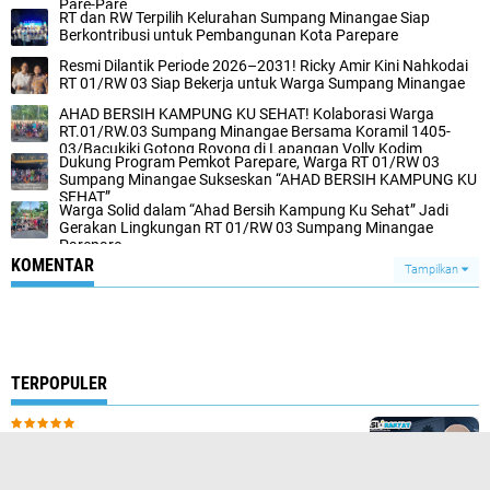
Pare-Pare
RT dan RW Terpilih Kelurahan Sumpang Minangae Siap
Berkontribusi untuk Pembangunan Kota Parepare
Resmi Dilantik Periode 2026–2031! Ricky Amir Kini Nahkodai
RT 01/RW 03 Siap Bekerja untuk Warga Sumpang Minangae
AHAD BERSIH KAMPUNG KU SEHAT! Kolaborasi Warga
RT.01/RW.03 Sumpang Minangae Bersama Koramil 1405-
03/Bacukiki Gotong Royong di Lapangan Volly Kodim
Dukung Program Pemkot Parepare, Warga RT 01/RW 03
Sumpang Minangae Sukseskan “AHAD BERSIH KAMPUNG KU
SEHAT”
Warga Solid dalam “Ahad Bersih Kampung Ku Sehat” Jadi
Gerakan Lingkungan RT 01/RW 03 Sumpang Minangae
Parepare
KOMENTAR
Tampilkan
TERPOPULER
Preseden Buruk Muhammadiyah Sulsel?
Dosen yang Memperjuangkan Keadilan
Resmi Diberhentikan