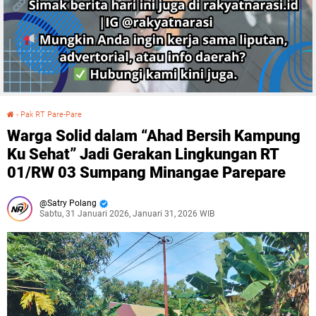
›
Pak RT Pare-Pare
Warga Solid dalam “Ahad Bersih Kampung Ku Sehat” Jadi Gerakan Lingkungan RT 01/RW 03 Sumpang Minangae Parepare
Warga Solid dalam “Ahad Bersih Kampung
Ku Sehat” Jadi Gerakan Lingkungan RT
01/RW 03 Sumpang Minangae Parepare
Satry Polang
Sabtu, 31 Januari 2026, Januari 31, 2026 WIB