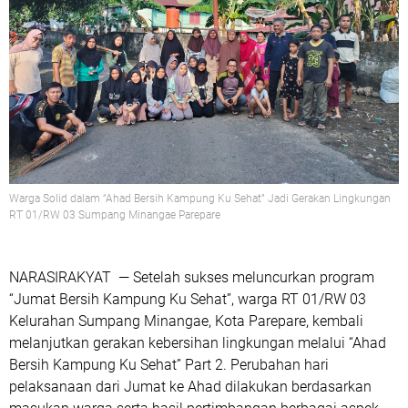
Warga Solid dalam “Ahad Bersih Kampung Ku Sehat” Jadi Gerakan Lingkungan
RT 01/RW 03 Sumpang Minangae Parepare
NARASIRAKYAT —
Setelah sukses meluncurkan program
“Jumat Bersih Kampung Ku Sehat”
, warga
RT 01/RW 03
Kelurahan Sumpang Minangae, Kota Parepare
, kembali
melanjutkan gerakan kebersihan lingkungan melalui
“Ahad
Bersih Kampung Ku Sehat” Part 2
. Perubahan hari
pelaksanaan dari Jumat ke Ahad dilakukan berdasarkan