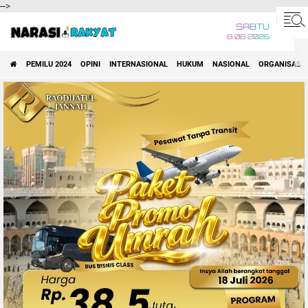
-->
SABTU
8 08 2026
PEMILU 2024
OPINI
INTERNASIONAL
HUKUM
NASIONAL
ORGANISASI