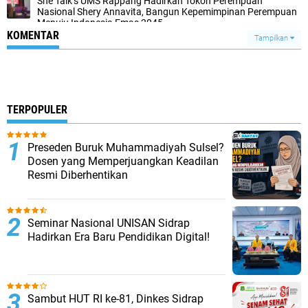
She Talk’s UMS Rappang Hadirkan Tokoh Perempuan
Nasional Shery Annavita, Bangun Kepemimpinan Perempuan
Menuju Indonesia Emas 2045
KOMENTAR
Tampilkan
TERPOPULER
Preseden Buruk Muhammadiyah Sulsel?
Dosen yang Memperjuangkan Keadilan
Resmi Diberhentikan
Seminar Nasional UNISAN Sidrap
Hadirkan Era Baru Pendidikan Digital!
Sambut HUT RI ke-81, Dinkes Sidrap