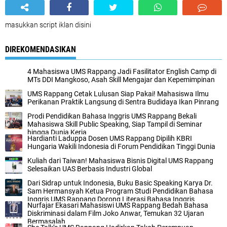
masukkan script iklan disini
DIREKOMENDASIKAN
4 Mahasiswa UMS Rappang Jadi Fasilitator English Camp di
MTs DDI Mangkoso, Asah Skill Mengajar dan Kepemimpinan
UMS Rappang Cetak Lulusan Siap Pakai! Mahasiswa Ilmu
Perikanan Praktik Langsung di Sentra Budidaya Ikan Pinrang
Prodi Pendidikan Bahasa Inggris UMS Rappang Bekali
Mahasiswa Skill Public Speaking, Siap Tampil di Seminar
hingga Dunia Kerja
Hardianti Laduppa Dosen UMS Rappang Dipilih KBRI
Hungaria Wakili Indonesia di Forum Pendidikan Tinggi Dunia
Kuliah dari Taiwan! Mahasiswa Bisnis Digital UMS Rappang
Selesaikan UAS Berbasis Industri Global
Dari Sidrap untuk Indonesia, Buku Basic Speaking Karya Dr.
Sam Hermansyah Ketua Program Studi Pendidikan Bahasa
Inggris UMS Rappang Dorong Literasi Bahasa Inggris
Nurfajar Ekasari Mahasiswi UMS Rappang Bedah Bahasa
Diskriminasi dalam Film Joko Anwar, Temukan 32 Ujaran
Bermasalah