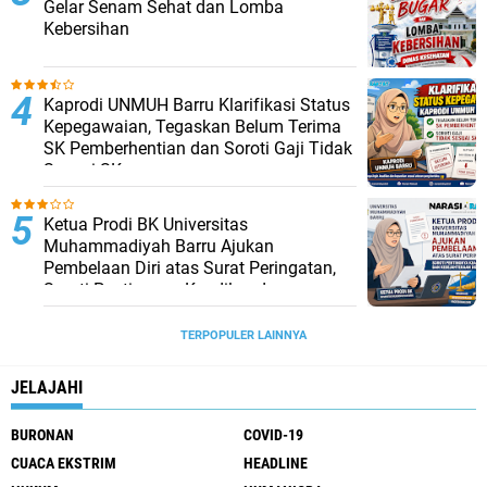
Gelar Senam Sehat dan Lomba
Kebersihan
Kaprodi UNMUH Barru Klarifikasi Status
Kepegawaian, Tegaskan Belum Terima
SK Pemberhentian dan Soroti Gaji Tidak
Sesuai SK
Ketua Prodi BK Universitas
Muhammadiyah Barru Ajukan
Pembelaan Diri atas Surat Peringatan,
Soroti Pentingnya Keadilan dan
Kesejahteraan Dosen
TERPOPULER LAINNYA
JELAJAHI
BURONAN
COVID-19
CUACA EKSTRIM
HEADLINE