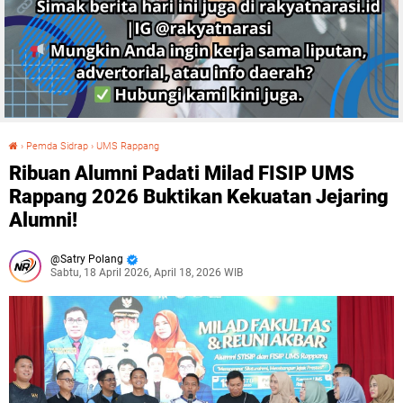
›
Pemda Sidrap
›
UMS Rappang
Ribuan Alumni Padati Milad FISIP UMS Rappang 2026 Buktikan Kekuatan Jejaring Alumni!
Ribuan Alumni Padati Milad FISIP UMS
Rappang 2026 Buktikan Kekuatan Jejaring
Alumni!
Satry Polang
Sabtu, 18 April 2026, April 18, 2026 WIB