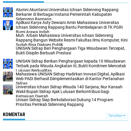
Alumni Akuntansi Universitas Ichsan Sidenreng Rappang
Berkarier di Berbagai Instansi Pemerintah Kabupaten
Sidenreng Rappang
Aplikasi Karya Asty Dewiani Amin Mahasiswa Universitas
Ichsan Sidenreng Rappang Bantu Pembelajaran di TK PGRI
Bumi Arawa Indah
Muh. Arbain Mahasiswa Universitas Ichsan Sidenreng
Rappang Bangun Website Resmi Fakultas Ilmu Komputer, Kini
Sudah Bisa Diakses Publik
UNISAN Sidrap Beri Penghargaan Tiga Wisudawan Tercepat,
Bukti Disiplin Berbuah Prestasi
UNISAN Sidrap Berikan Penghargaan kepada 10 Wisudawan
Terbaik pada Wisuda Angkatan III, Bukti Komitmen Mencetak
Lulusan Berkualitas
Mahasiswa UNISAN Sidrap Hadirkan Inovasi Digital, Aplikasi
Web PADI Berhasil Diimplementasikan di Kantor Pertanahan
Sidrap
Universitas Ichsan Sidrap Wisuda 140 Sarjana, Nur Kanaah
Wakil Bupati Sidrap Ajak Lulusan Berkontribusi bagi
Kemajuan Daerah
Unisan Sidrap Siap Berkolaborasi Dukung 14 Program
Prioritas Pemkab Sidenreng Rappang
KOMENTAR
Tampilkan