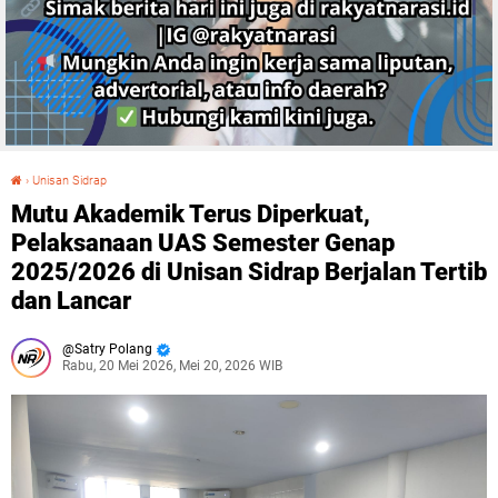
›
Unisan Sidrap
Mutu Akademik Terus Diperkuat, Pelaksanaan UAS Semester Genap 2025/2026 di Unisan Sidrap Berjalan Tertib dan Lancar
Mutu Akademik Terus Diperkuat,
Pelaksanaan UAS Semester Genap
2025/2026 di Unisan Sidrap Berjalan Tertib
dan Lancar
Satry Polang
Rabu, 20 Mei 2026, Mei 20, 2026 WIB