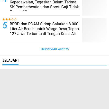
Kepegawaian, Tegaskan Belum Terima
SK Pemberhentian dan Soroti Gaji Tidak
Sesuai SK
BPBD dan PDAM Sidrap Salurkan 8.000
Liter Air Bersih untuk Warga Desa Teppo,
127 Jiwa Terbantu di Tengah Krisis Air
TERPOPULER LAINNYA
JELAJAHI
BURONAN
COVID-19
CUACA EKSTRIM
HEADLINE
HUKUM
HUMANIORA
INTERNASIONAL
LIFESTYLE
NASIONAL
POLITIK