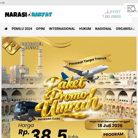
-->
JUM'AT
7 08 2026
PEMILU 2024
OPINI
INTERNASIONAL
HUKUM
NASIONAL
ORGANISASI