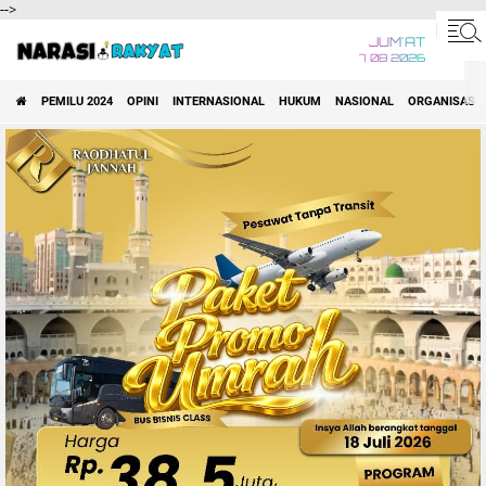
-->
JUM'AT
7 08 2026
PEMILU 2024
OPINI
INTERNASIONAL
HUKUM
NASIONAL
ORGANISASI