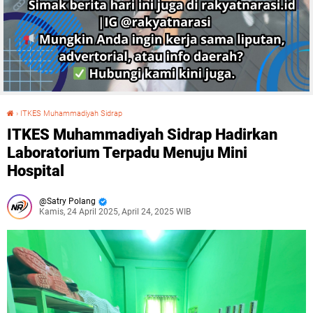
›
ITKES Muhammadiyah Sidrap
ITKES Muhammadiyah Sidrap Hadirkan Laboratorium Terpadu Menuju Mini Hospital
ITKES Muhammadiyah Sidrap Hadirkan
Laboratorium Terpadu Menuju Mini
Hospital
Satry Polang
Kamis, 24 April 2025, April 24, 2025 WIB