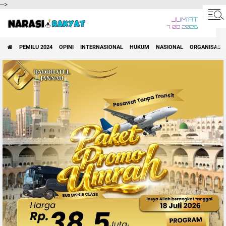
-->
JUM'AT
7 08 2026
PEMILU 2024
OPINI
INTERNASIONAL
HUKUM
NASIONAL
ORGANISASI