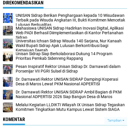
DIREKOMENDASIKAN
UNISAN Sidrap Berikan Penghargaan kepada 10 Wisudawan
Terbaik pada Wisuda Angkatan III, Bukti Komitmen Mencetak
Lulusan Berkualitas
Mahasiswa UNISAN Sidrap Hadirkan Inovasi Digital, Aplikasi
Web PADI Berhasil Diimplementasikan di Kantor Pertanahan
Sidrap
Universitas Ichsan Sidrap Wisuda 140 Sarjana, Nur Kanaah
Wakil Bupati Sidrap Ajak Lulusan Berkontribusi bagi
Kemajuan Daerah
Unisan Sidrap Siap Berkolaborasi Dukung 14 Program
Prioritas Pemkab Sidenreng Rappang
Pesan Inspiratif Rektor Unisan Sidrap Dr. Darnawati dalam
Porsenijar VII PGRI Sulsel di Sidrap
Dr. Darnawati Rektor UNISAN SIDRAP Dampingi Koperasi
Desa di Maros Lewat PKM Nasional ADPERTISI
Dr. Darnawati Rektor UNISAN SIDRAP Ambil Bagian di PKM
Nasional ADPERTISI 2026 Siap Bangun Desa di Maros
Melalui Kegiatan LLDIKTI Wilayah IX Unisan Sidrap Tegaskan
Komitmen Tingkatkan Mutu Kampus Lewat Sistem SIAGA
KOMENTAR
Tampilkan