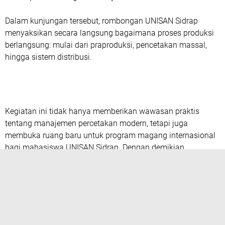
Dalam kunjungan tersebut, rombongan UNISAN Sidrap
menyaksikan secara langsung bagaimana proses produksi
berlangsung: mulai dari
praproduksi
,
pencetakan massal
,
hingga
sistem distribusi
.
Kegiatan ini tidak hanya memberikan wawasan praktis
tentang manajemen percetakan modern, tetapi juga
membuka ruang baru untuk
program magang internasional
bagi mahasiswa UNISAN Sidrap
. Dengan demikian,
mahasiswa memiliki kesempatan emas untuk mengasah
keterampilan, memahami budaya kerja, dan memperluas
jejaring profesional di tingkat global.
Rektor UNISAN Sidrap menegaskan bahwa kerja sama ini
adalah bagian dari strategi kampus dalam membangun
link
and match
antara dunia akademik dan industri