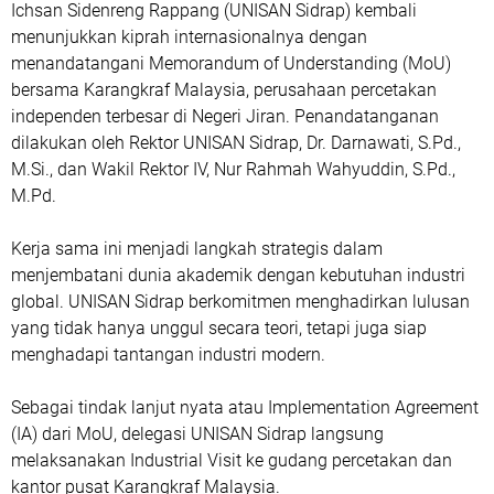
Ichsan Sidenreng Rappang (UNISAN Sidrap) kembali
menunjukkan kiprah internasionalnya dengan
menandatangani
Memorandum of Understanding (MoU)
bersama
Karangkraf Malaysia
, perusahaan percetakan
independen terbesar di Negeri Jiran. Penandatanganan
dilakukan oleh
Rektor UNISAN Sidrap, Dr. Darnawati, S.Pd.,
M.Si.
, dan
Wakil Rektor IV, Nur Rahmah Wahyuddin, S.Pd.,
M.Pd.
Kerja sama ini menjadi langkah strategis dalam
menjembatani dunia akademik dengan kebutuhan industri
global. UNISAN Sidrap berkomitmen menghadirkan lulusan
yang tidak hanya unggul secara teori, tetapi juga siap
menghadapi tantangan industri modern.
Sebagai tindak lanjut nyata atau
Implementation Agreement
(IA)
dari MoU, delegasi UNISAN Sidrap langsung
melaksanakan
Industrial Visit
ke gudang percetakan dan
kantor pusat Karangkraf Malaysia.