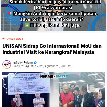
›
Unisan Sidrap
UNISAN Sidrap Go Internasional! MoU dan Industrial Visit ke Karangkraf Malaysia
UNISAN Sidrap Go Internasional! MoU dan
Industrial Visit ke Karangkraf Malaysia
Satry Polang
Rabu, 20 Agustus 2025, Agustus 20, 2025 WIB