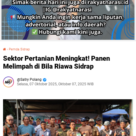
›
Pemda Sidrap
Sektor Pertanian Meningkat! Panen Melimpah di Bila Riawa Sidrap
Sektor Pertanian Meningkat! Panen
Melimpah di Bila Riawa Sidrap
Satry Polang
Selasa, 07 Oktober 2025, Oktober 07, 2025 WIB