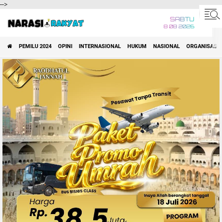
-->
SABTU
8 08 2026
PEMILU 2024
OPINI
INTERNASIONAL
HUKUM
NASIONAL
ORGANISASI