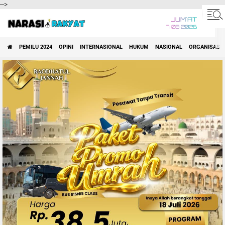
-->
JUM'AT
7 08 2026
PEMILU 2024
OPINI
INTERNASIONAL
HUKUM
NASIONAL
ORGANISASI