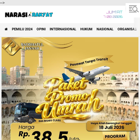
-->
JUM'AT
7 08 2026
PEMILU 2024
OPINI
INTERNASIONAL
HUKUM
NASIONAL
ORGANISASI