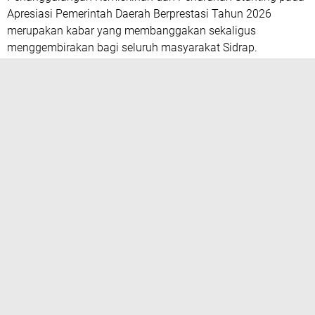
Apresiasi Pemerintah Daerah Berprestasi Tahun 2026
merupakan kabar yang membanggakan sekaligus
menggembirakan bagi seluruh masyarakat Sidrap.
Penghargaan ini tidak hadir secara tiba-tiba. Di balik
capaian tersebut terdapat kerja keras, komitmen, serta
kepemimpinan yang mampu menggerakkan seluruh potensi
daerah untuk bekerja bersama dalam mencapai tujuan
pembangunan yang lebih baik.
Sebagai insan pers yang setiap hari berada di lapangan,
menyaksikan berbagai program pemerintah, bertemu
masyarakat, serta merekam dinamika pembangunan
daerah, kami melihat adanya perubahan yang cukup
signifikan dalam perjalanan Kabupaten Sidenreng Rappang
selama beberapa waktu terakhir.
Di bawah kepemimpinan Bupati Sidrap, H. Syaharuddin Alrif,