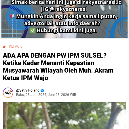
›
IPM Wajo
ADA APA DENGAN PW IPM SULSEL? Ketika Kader Menanti Kepastian Musyawarah Wilayah Oleh Muh. Akram Ketua IPM Wajo
ADA APA DENGAN PW IPM SULSEL?
Ketika Kader Menanti Kepastian
Musyawarah Wilayah Oleh Muh. Akram
Ketua IPM Wajo
Satry Polang
Rabu, 03 Juni 2026, Juni 03, 2026 WIB