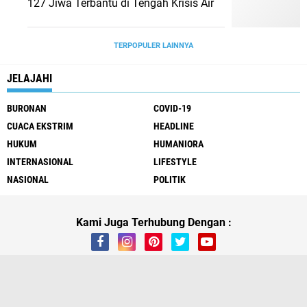
127 Jiwa Terbantu di Tengah Krisis Air
TERPOPULER LAINNYA
JELAJAHI
BURONAN
COVID-19
CUACA EKSTRIM
HEADLINE
HUKUM
HUMANIORA
INTERNASIONAL
LIFESTYLE
NASIONAL
POLITIK
Kami Juga Terhubung Dengan :
About
Contact Us
Buy Kompaz Theme
Pasang Iklan
Tentang Kami