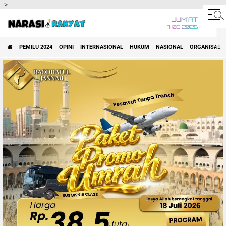
-->
JUM'AT
7 08 2026
PEMILU 2024
OPINI
INTERNASIONAL
HUKUM
NASIONAL
ORGANISASI