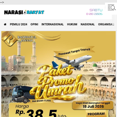
-->
SABTU
8 08 2026
PEMILU 2024
OPINI
INTERNASIONAL
HUKUM
NASIONAL
ORGANISASI