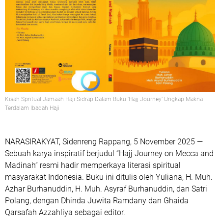
Kisah Spritual Jamaah Haji Sidrap Dalam Buku ‘Hajj Journey’ Ungkap Makna
Terdalam Ibadah Haji
NARASIRAKYAT, Sidenreng Rappang, 5 November 2025
—
Sebuah karya inspiratif berjudul
“Hajj Journey on Mecca and
Madinah”
resmi hadir memperkaya literasi spiritual
masyarakat Indonesia. Buku ini ditulis oleh
Yuliana, H. Muh.
Azhar Burhanuddin, H. Muh. Asyraf Burhanuddin, dan Satri
Polang
, dengan
Dhinda Juwita Ramdany
dan
Ghaida
Qarsafah Azzahliya
sebagai editor.