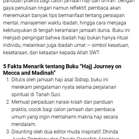
panduan praktis
bagi calon jamaah haji dan umrah. Dengan
gaya penulisan ringan namun reflektif, pembaca akan
menemukan banyak
tips bermanfaat
tentang persiapan
mental, manajemen waktu ibadah, hingga cara menjaga
kekhusyukan di tengah keramaian jamaah dunia. Buku ini
menjadi pengingat bahwa
ibadah haji bukan hanya ritual
individu, melainkan juga ibadah umat — simbol kesatuan,
kesetaraan, dan ketaatan kepada Allah SWT.
5 Fakta Menarik tentang Buku “Hajj Journey on
Mecca and Madinah”
Ditulis oleh jamaah haji asal Sidrap
, buku ini
merekam pengalaman nyata selama perjalanan
spiritual di Tanah Suci.
Memuat perpaduan narasi kisah dan panduan
praktis
, cocok bagi calon jamaah dan pembaca
umum yang ingin memahami makna haji secara
mendalam.
Disunting oleh dua editor muda inspiratif, Dhinda