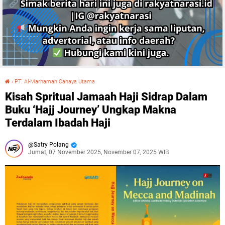
›
PT. Al-Marhamah Cahaya Utama
Kisah Spritual Jamaah Haji Sidrap Dalam Buku ‘Hajj Journey’ Ungkap Makna Terdalam Ibadah Haji
Kisah Spritual Jamaah Haji Sidrap Dalam
Buku ‘Hajj Journey’ Ungkap Makna
Terdalam Ibadah Haji
Satry Polang
Jumat, 07 November 2025, November 07, 2025 WIB