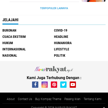
TERPOPULER LAINNYA
JELAJAHI
BURONAN
COVID-19
CUACA EKSTRIM
HEADLINE
HUKUM
HUMANIORA
INTERNASIONAL
LIFESTYLE
NASIONAL
POLITIK
Kami Juga Terhubung Dengan :
About
Contact Us
Buy Kompaz Theme
Pasang Iklan
Tentang Kami
Copyright ©
2026 NARASI RAKYAT