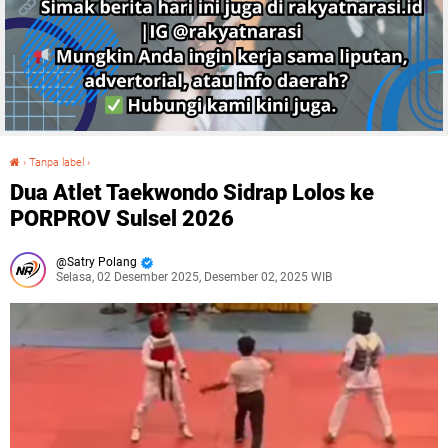
›
Tanpa label
›
Dua Atlet Taekwondo Sidrap Lolos ke PORPROV Sulsel 2026
Dua Atlet Taekwondo Sidrap Lolos ke
PORPROV Sulsel 2026
Satry Polang
Selasa, 02 Desember 2025, Desember 02, 2025 WIB