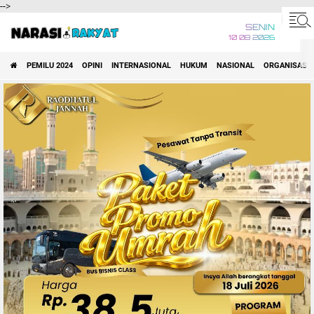
-->
SENIN
10 08 2026
PEMILU 2024
OPINI
INTERNASIONAL
HUKUM
NASIONAL
ORGANISASI