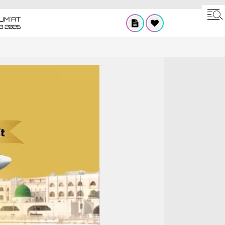
UM'AT
08 2026