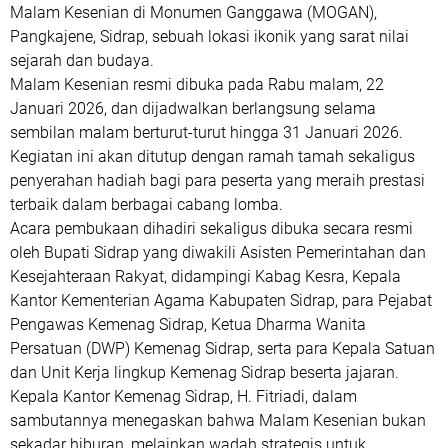
Malam Kesenian
di
Monumen Ganggawa (MOGAN),
Pangkajene, Sidrap
, sebuah lokasi ikonik yang sarat nilai
sejarah dan budaya.
Malam Kesenian resmi dibuka pada
Rabu malam, 22
Januari 2026
, dan dijadwalkan berlangsung selama
sembilan malam berturut-turut hingga 31 Januari 2026
.
Kegiatan ini akan ditutup dengan
ramah tamah sekaligus
penyerahan hadiah
bagi para peserta yang meraih prestasi
terbaik dalam berbagai cabang lomba.
Acara pembukaan dihadiri sekaligus dibuka secara resmi
oleh
Bupati Sidrap
yang diwakili
Asisten Pemerintahan dan
Kesejahteraan Rakyat
, didampingi
Kabag Kesra
,
Kepala
Kantor Kementerian Agama Kabupaten Sidrap
, para
Pejabat
Pengawas Kemenag Sidrap
,
Ketua Dharma Wanita
Persatuan (DWP) Kemenag Sidrap
, serta para
Kepala Satuan
dan Unit Kerja
lingkup Kemenag Sidrap beserta jajaran.
Kepala Kantor Kemenag Sidrap,
H. Fitriadi
, dalam
sambutannya menegaskan bahwa Malam Kesenian bukan
sekadar hiburan, melainkan wadah strategis untuk