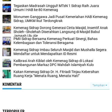
Tegaskan Madrasah Unggul! MTsN 1 Sidrap Raih Juara
Umum I HAB ke-80 Kemenag
Monumen Ganggawa Jadi Pusat Kemeriahan HAB Kemenag
Sidrap, UMKM Ikut Terdongkrak
Kemenag Sidrap Dorong Generasi Cinta Masjid, Insentif Anak
Sholeh–Sholehah Diserahkan Langsung di Masjid Babul
Jamaah Ulu Ale
PMII Sidrap Bersama Kemenag Perkuat Sinergi, Bahas
Kelembagaan dan Toleransi Beragama
Kemenag Sidrap Imbau Seluruh Masjid dan Mushalla Segera
Mendaftar untuk Mendapatkan ID Resmi
Kalibrasi Arah Kiblat oleh Kemenag Sidrap di Lokasi
Pembangunan Markaz DPC Wahdah Islamiyah Kulo
Kakan Kemenag Sidrap Dr. H. Fitriadi Tinjau Kebersihan
Ruang Kerja “Menata Ruang, Menata Hati”
KOMENTAR
Tampilkan
TERPOPULER