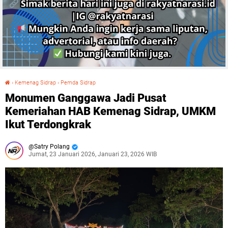
›
Kemenag Sidrap
›
Pemda Sidrap
Monumen Ganggawa Jadi Pusat Kemeriahan HAB Kemenag Sidrap, UMKM Ikut Terdongkrak
Monumen Ganggawa Jadi Pusat
Kemeriahan HAB Kemenag Sidrap, UMKM
Ikut Terdongkrak
Satry Polang
Jumat, 23 Januari 2026, Januari 23, 2026 WIB