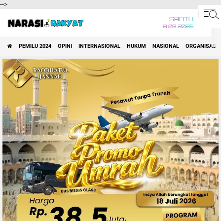
-->
SABTU
8 08 2026
PEMILU 2024
OPINI
INTERNASIONAL
HUKUM
NASIONAL
ORGANISASI