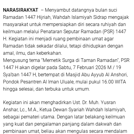
NARASIRAKYAT
– Menyambut datangnya bulan suci
Ramadan 1447 Hijriah,
Wahdah Islamiyah Sidrap
mengajak
masyarakat untuk mempersiapkan diri secara ruhiyah dan
keilmuan melalui
Penataran Seputar Ramadan (PSR) 1447
H
. Kegiatan ini menjadi ruang pembinaan umat agar
Ramadan tidak sekadar dilalui, tetapi dihidupkan dengan
amal, ilmu, dan keberkahan.
Mengusung tema
“Memetik Surga di Taman Ramadan”
, PSR
1447 H akan digelar pada
Sabtu, 7 Februari 2026 M / 19
Sya’ban 1447 H
, bertempat di
Masjid Abu Ayyub Al Anshori,
Pondok Pesantren Al Iman Uluale
, mulai pukul
16.00 WITA
hingga selesai
, dan
terbuka untuk umum
.
Kegiatan ini akan menghadirkan
Ust. Dr. Muh. Yusran
Anshar, Lc., M.A.
,
Ketua Dewan Syariah Wahdah Islamiyah
,
sebagai pemateri utama. Dengan latar belakang keilmuan
yang kuat dan pengalaman panjang dalam dakwah dan
pembinaan umat, beliau akan mengulas secara mendalam