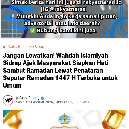
›
Wahdah Islamiyah Sidrap
Jangan Lewatkan! Wahdah Islamiyah Sidrap Ajak Masyarakat Siapkan Hati Sambut Ramadan Lewat Penataran Seputar Ramadan 1447 H Terbuka untuk Umum
Jangan Lewatkan! Wahdah Islamiyah
Sidrap Ajak Masyarakat Siapkan Hati
Sambut Ramadan Lewat Penataran
Seputar Ramadan 1447 H Terbuka untuk
Umum
Satry Polang
Senin, 02 Februari 2026, Februari 02, 2026 WIB