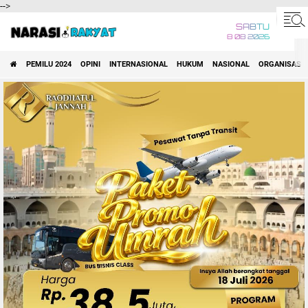
-->
SABTU
8 08 2026
PEMILU 2024
OPINI
INTERNASIONAL
HUKUM
NASIONAL
ORGANISASI