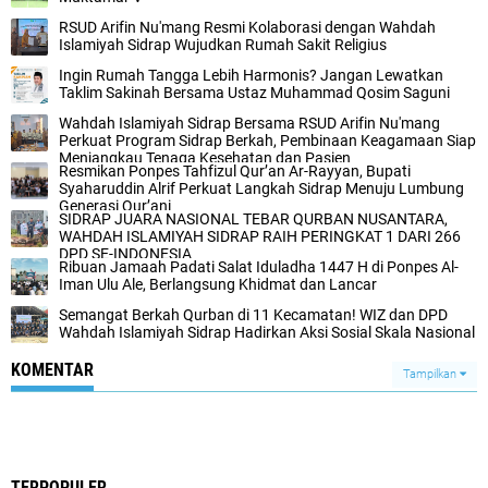
RSUD Arifin Nu'mang Resmi Kolaborasi dengan Wahdah
Islamiyah Sidrap Wujudkan Rumah Sakit Religius
Ingin Rumah Tangga Lebih Harmonis? Jangan Lewatkan
Taklim Sakinah Bersama Ustaz Muhammad Qosim Saguni
Wahdah Islamiyah Sidrap Bersama RSUD Arifin Nu'mang
Perkuat Program Sidrap Berkah, Pembinaan Keagamaan Siap
Menjangkau Tenaga Kesehatan dan Pasien
Resmikan Ponpes Tahfizul Qur’an Ar-Rayyan, Bupati
Syaharuddin Alrif Perkuat Langkah Sidrap Menuju Lumbung
Generasi Qur’ani
SIDRAP JUARA NASIONAL TEBAR QURBAN NUSANTARA,
WAHDAH ISLAMIYAH SIDRAP RAIH PERINGKAT 1 DARI 266
DPD SE-INDONESIA
Ribuan Jamaah Padati Salat Iduladha 1447 H di Ponpes Al-
Iman Ulu Ale, Berlangsung Khidmat dan Lancar
Semangat Berkah Qurban di 11 Kecamatan! WIZ dan DPD
Wahdah Islamiyah Sidrap Hadirkan Aksi Sosial Skala Nasional
KOMENTAR
Tampilkan
TERPOPULER