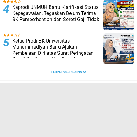
Kaprodi UNMUH Barru Klarifikasi Status
Kepegawaian, Tegaskan Belum Terima
SK Pemberhentian dan Soroti Gaji Tidak
Sesuai SK
Ketua Prodi BK Universitas
Muhammadiyah Barru Ajukan
Pembelaan Diri atas Surat Peringatan,
Soroti Pentingnya Keadilan dan
Kesejahteraan Dosen
TERPOPULER LAINNYA
JELAJAHI
BURONAN
COVID-19
CUACA EKSTRIM
HEADLINE
HUKUM
HUMANIORA
INTERNASIONAL
LIFESTYLE
NASIONAL
POLITIK