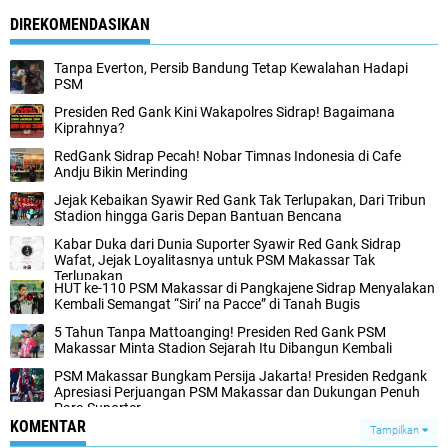
DIREKOMENDASIKAN
Tanpa Everton, Persib Bandung Tetap Kewalahan Hadapi
PSM
Presiden Red Gank Kini Wakapolres Sidrap! Bagaimana
Kiprahnya?
RedGank Sidrap Pecah! Nobar Timnas Indonesia di Cafe
Andju Bikin Merinding
Jejak Kebaikan Syawir Red Gank Tak Terlupakan, Dari Tribun
Stadion hingga Garis Depan Bantuan Bencana
Kabar Duka dari Dunia Suporter Syawir Red Gank Sidrap
Wafat, Jejak Loyalitasnya untuk PSM Makassar Tak
Terlupakan
HUT ke-110 PSM Makassar di Pangkajene Sidrap Menyalakan
Kembali Semangat “Siri’ na Pacce” di Tanah Bugis
5 Tahun Tanpa Mattoanging! Presiden Red Gank PSM
Makassar Minta Stadion Sejarah Itu Dibangun Kembali
PSM Makassar Bungkam Persija Jakarta! Presiden Redgank
Apresiasi Perjuangan PSM Makassar dan Dukungan Penuh
Para Suporter
KOMENTAR
Tampilkan