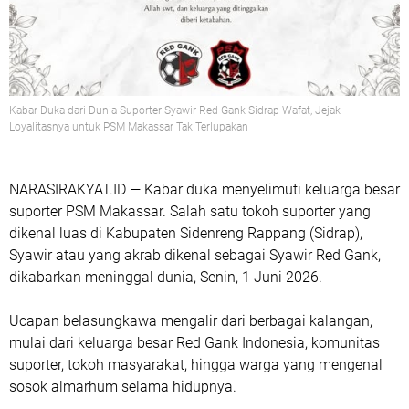
Kabar Duka dari Dunia Suporter Syawir Red Gank Sidrap Wafat, Jejak
Loyalitasnya untuk PSM Makassar Tak Terlupakan
NARASIRAKYAT.ID —
Kabar duka menyelimuti keluarga besar
suporter PSM Makassar. Salah satu tokoh suporter yang
dikenal luas di Kabupaten Sidenreng Rappang (Sidrap),
Syawir atau yang akrab dikenal sebagai
Syawir Red Gank
,
dikabarkan meninggal dunia, Senin, 1 Juni 2026.
Ucapan belasungkawa mengalir dari berbagai kalangan,
mulai dari keluarga besar Red Gank Indonesia, komunitas
suporter, tokoh masyarakat, hingga warga yang mengenal
sosok almarhum selama hidupnya.