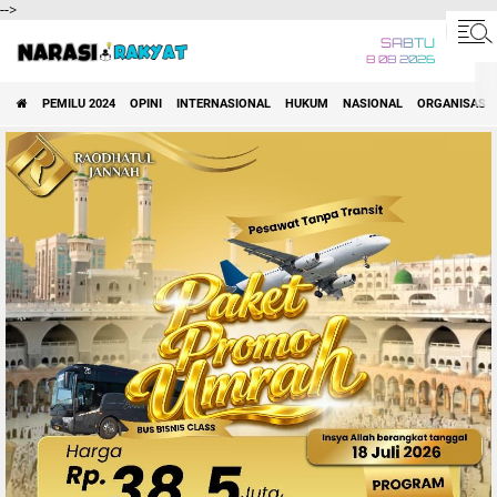
-->
SABTU
8 08 2026
PEMILU 2024
OPINI
INTERNASIONAL
HUKUM
NASIONAL
ORGANISASI