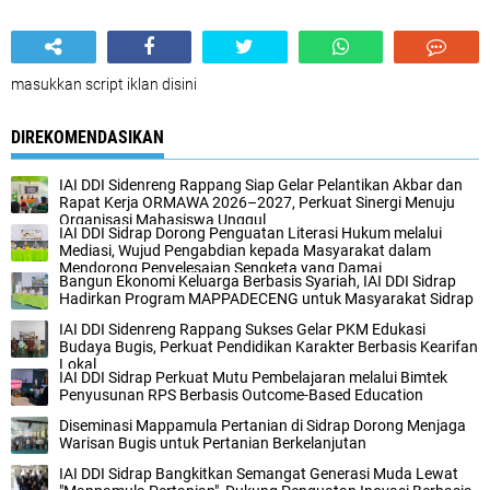
masukkan script iklan disini
DIREKOMENDASIKAN
IAI DDI Sidenreng Rappang Siap Gelar Pelantikan Akbar dan
Rapat Kerja ORMAWA 2026–2027, Perkuat Sinergi Menuju
Organisasi Mahasiswa Unggul
IAI DDI Sidrap Dorong Penguatan Literasi Hukum melalui
Mediasi, Wujud Pengabdian kepada Masyarakat dalam
Mendorong Penyelesaian Sengketa yang Damai
Bangun Ekonomi Keluarga Berbasis Syariah, IAI DDI Sidrap
Hadirkan Program MAPPADECENG untuk Masyarakat Sidrap
IAI DDI Sidenreng Rappang Sukses Gelar PKM Edukasi
Budaya Bugis, Perkuat Pendidikan Karakter Berbasis Kearifan
Lokal
IAI DDI Sidrap Perkuat Mutu Pembelajaran melalui Bimtek
Penyusunan RPS Berbasis Outcome-Based Education
Diseminasi Mappamula Pertanian di Sidrap Dorong Menjaga
Warisan Bugis untuk Pertanian Berkelanjutan
IAI DDI Sidrap Bangkitkan Semangat Generasi Muda Lewat