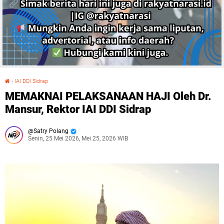
›
IAI DDI Sidrap
MEMAKNAI PELAKSANAAN HAJI Oleh Dr. Mansur, Rektor IAI DDI Sidrap
MEMAKNAI PELAKSANAAN HAJI Oleh Dr.
Mansur, Rektor IAI DDI Sidrap
Satry Polang
Senin, 25 Mei 2026, Mei 25, 2026 WIB