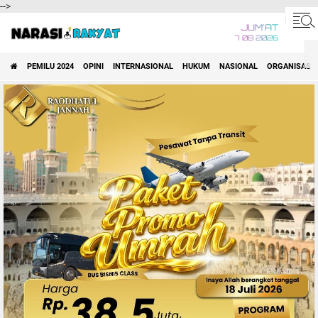
-->
JUM'AT
7 08 2026
PEMILU 2024
OPINI
INTERNASIONAL
HUKUM
NASIONAL
ORGANISASI