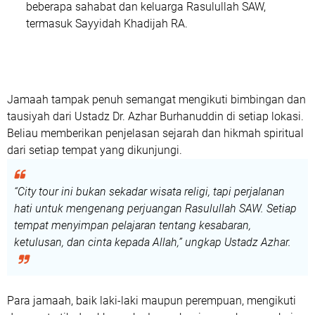
Dr. H. Azhar Burhanuddin
bersama tim pembimbing.
Jamaah dijadwalkan berangkat setelah shalat Subuh dan
sarapan pagi di restoran hotel. Tepat pukul
07.00 WAS
,
seluruh peserta berkumpul di
lobby hotel
dengan
mengenakan
pakaian seragam putih, ID card, dan syal travel
sebagai tanda kebersamaan dan kedisiplinan jamaah
Almarhamah.
Perjalanan ini membawa jamaah menyusuri berbagai situs
penting yang sarat nilai sejarah Islam:
Jabal Tsur
— tempat Rasulullah SAW dan Abu Bakar
Ash-Shiddiq bersembunyi selama tiga hari saat
hijrah ke Madinah.
Jabal Rahmah (Arafah)
— lokasi pertemuan kembali
Nabi Adam AS dan Siti Hawa, simbol kasih sayang
dan pengampunan Allah.
Musdalifah
— tempat jamaah haji mengumpulkan
batu untuk melontar jumrah, menandakan
kesabaran dan ketaatan.