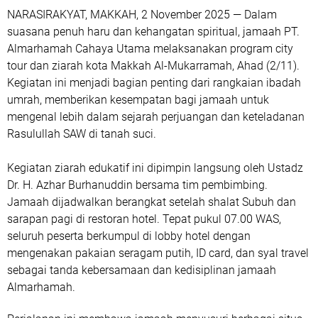
›
PT. Al-Marhamah Cahaya Utama
City Tour Ziarah Kota Makkah Jamaah PT. Almarhamah Cahaya Utama Menapaki Jejak Suci Sejarah Islam
City Tour Ziarah Kota Makkah Jamaah PT.
Almarhamah Cahaya Utama Menapaki
Jejak Suci Sejarah Islam
Satry Polang
Senin, 03 November 2025, November 03, 2025 WIB