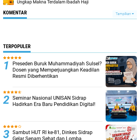
memperkuat hubungan dengan Allah SWT, dan
menumbuhkan rasa cinta yang lebih dalam kepada
Rasulullah SAW.
PT. Al-Marhamah Cahaya Utama
masukkan script iklan disini
DIREKOMENDASIKAN
Kalimat Inspiratif Hari Ini
Kolaborasi PT Almarhamah Cahaya Utama dan PT An Naba
Hadirkan Pembinaan Ibadah Haji yang Komprehensif
Hajj Journey on Mecca and Madinah, Buku yang Membuat
Pembacanya Rindu Baitullah