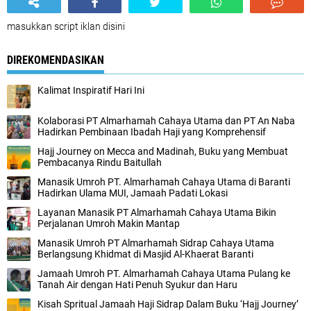
hijrah dan cinta sejati manusia pertama.
Setiap destinasi disertai penjelasan historis
langsung
oleh pembimbing, menciptakan suasana
belajar yang hidup dan mendalam.
Disiplin dan kerapian jamaah
menjadi perhatian
utama: semua mengenakan seragam putih dan
atribut resmi travel.
Program berlangsung lancar dan penuh apresiasi
,
jamaah menyampaikan rasa syukur atas
pengalaman spiritual yang mendalam.
Perjalanan ziarah di Kota Makkah ini menjadi refleksi bagi
setiap jamaah bahwa ibadah umrah tidak hanya dilakukan
di Masjidil Haram, tetapi juga melalui
pengenalan dan
penghayatan terhadap sejarah perjuangan Nabi SAW.
Dari Jabal Tsur hingga Jannatul Ma’la, setiap langkah
menjadi saksi cinta dan iman yang tumbuh di hati jamaah.
Semoga perjalanan ini menjadi bekal iman yang abadi,