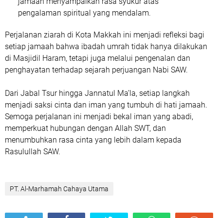
“City tour ini bukan sekadar wisata religi, tapi perjalanan
hati untuk mengenang perjuangan Rasulullah SAW. Setiap
tempat menyimpan pelajaran tentang kesabaran,
ketulusan, dan cinta kepada Allah,” ungkap Ustadz Azhar.
Para jamaah, baik laki-laki maupun perempuan, mengikuti
dengan tertib dan khusyuk. Jamaah pria membawa pakaian
ihram di ransel, sedangkan jamaah perempuan mengenakan
pakaian muslimah hitam yang suci dan menutup aurat.
5 Fakta Menarik dari City Tour Makkah Jamaah
Almarhamah
Program ini bagian dari bimbingan edukatif spiritual
yang menekankan pemahaman sejarah Islam, bukan
sekadar kunjungan fisik.
Jabal Tsur dan Jabal Rahmah
menjadi titik paling
mengharukan, tempat jamaah merenungkan kisah