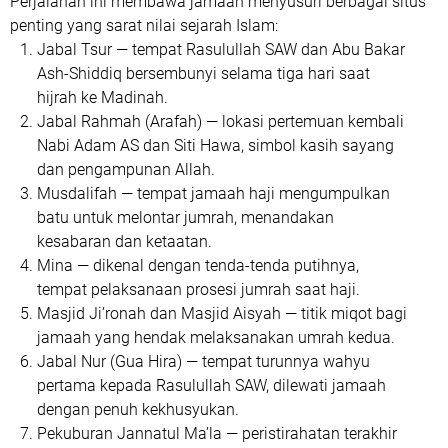
City Tour Ziarah Kota Makkah Jamaah PT. Almarhamah Cahaya Utama Menapaki
Jejak Suci Sejarah Islam
NARASIRAKYAT, MAKKAH, 2 November 2025
— Dalam
suasana penuh haru dan kehangatan spiritual, jamaah
PT.
Almarhamah Cahaya Utama
melaksanakan
program city
tour dan ziarah kota Makkah Al-Mukarramah
, Ahad (2/11).
Kegiatan ini menjadi bagian penting dari rangkaian ibadah
umrah, memberikan kesempatan bagi jamaah untuk
mengenal lebih dalam
sejarah perjuangan dan keteladanan
Rasulullah SAW
di tanah suci.
Kegiatan ziarah edukatif ini dipimpin langsung oleh
Ustadz