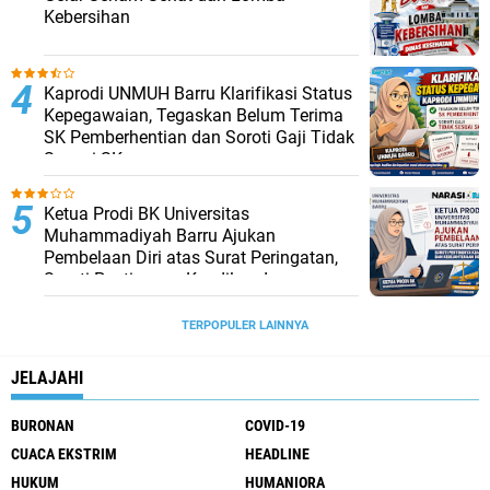
Manasik Umroh PT. Almarhamah Cahaya Utama di Baranti
Hadirkan Ulama MUI, Jamaah Padati Lokasi
Layanan Manasik PT Almarhamah Cahaya Utama Bikin
Perjalanan Umroh Makin Mantap
Manasik Umroh PT Almarhamah Sidrap Cahaya Utama
Berlangsung Khidmat di Masjid Al-Khaerat Baranti
Jamaah Umroh PT. Almarhamah Cahaya Utama Pulang ke
Tanah Air dengan Hati Penuh Syukur dan Haru
Kisah Spritual Jamaah Haji Sidrap Dalam Buku ‘Hajj Journey’
Ungkap Makna Terdalam Ibadah Haji
KOMENTAR
Tampilkan
TERPOPULER
Preseden Buruk Muhammadiyah Sulsel?
Dosen yang Memperjuangkan Keadilan
Resmi Diberhentikan