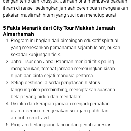
Mina
— dikenal dengan tenda-tenda putihnya,
tempat pelaksanaan prosesi jumrah saat haji.
Masjid Ji’ronah dan Masjid Aisyah
— titik
miqot
bagi
jamaah yang hendak melaksanakan
umrah kedua
.
Jabal Nur (Gua Hira)
— tempat turunnya wahyu
pertama kepada Rasulullah SAW, dilewati jamaah
dengan penuh kekhusyukan.
Pekuburan Jannatul Ma’la
— peristirahatan terakhir
beberapa sahabat dan keluarga Rasulullah SAW,
termasuk Sayyidah Khadijah RA.
Jamaah tampak penuh semangat mengikuti bimbingan dan
tausiyah dari Ustadz Dr. Azhar Burhanuddin di setiap lokasi.
Beliau memberikan penjelasan sejarah dan hikmah spiritual
dari setiap tempat yang dikunjungi.