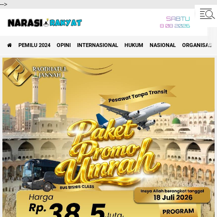
-->
SABTU
8 08 2026
PEMILU 2024
OPINI
INTERNASIONAL
HUKUM
NASIONAL
ORGANISASI