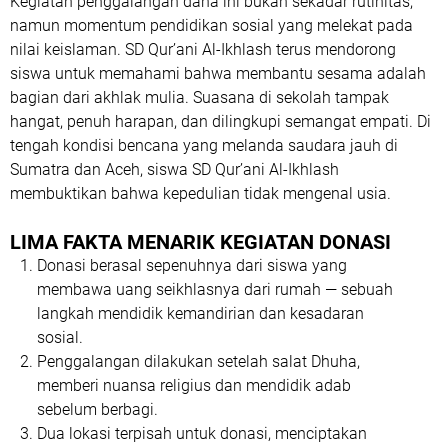
Kegiatan penggalangan dana ini bukan sekadar rutinitas,
namun momentum pendidikan sosial yang melekat pada
nilai keislaman. SD Qur’ani Al-Ikhlash terus mendorong
siswa untuk memahami bahwa membantu sesama adalah
bagian dari akhlak mulia. Suasana di sekolah tampak
hangat, penuh harapan, dan dilingkupi semangat empati. Di
tengah kondisi bencana yang melanda saudara jauh di
Sumatra dan Aceh, siswa SD Qur’ani Al-Ikhlash
membuktikan bahwa kepedulian tidak mengenal usia.
LIMA FAKTA MENARIK KEGIATAN DONASI
Donasi berasal sepenuhnya dari siswa
yang
membawa uang seikhlasnya dari rumah — sebuah
langkah mendidik kemandirian dan kesadaran
sosial.
Penggalangan dilakukan setelah salat Dhuha
,
memberi nuansa religius dan mendidik adab
sebelum berbagi.
Dua lokasi terpisah untuk donasi
, menciptakan