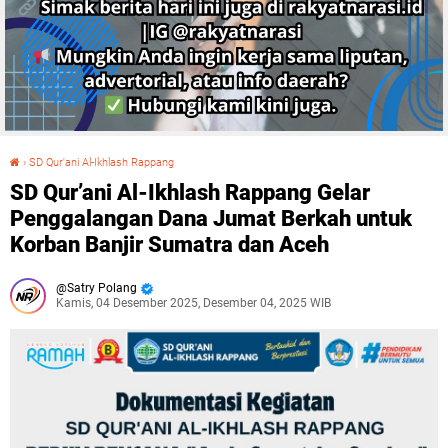
›
SD Qur'ani Al-Ikhlash Rappang
SD Qur’ani Al-Ikhlash Rappang Gelar Penggalangan Dana Jumat Berkah untuk Korban Banjir Sumatra dan Aceh
SD Qur’ani Al-Ikhlash Rappang Gelar
Penggalangan Dana Jumat Berkah untuk
Korban Banjir Sumatra dan Aceh
Satry Polang
Kamis, 04 Desember 2025, Desember 04, 2025 WIB