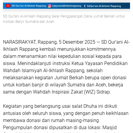
SD Qur’ani Al-Ikhlash Rappang Gelar Penggalangan Dana Jumat Berkah untuk
Korban Banjir Sumatra dan Aceh
NARASIRAKYAT, Rappang, 5 Desember 2025
— SD Qur’ani Al-
Ikhlash Rappang kembali menunjukkan komitmennya
dalam menanamkan nilai kepedulian sosial kepada para
siswa. Menindaklanjuti instruksi Ketua Yayasan Pendidikan
Wahdah Islamiyah Al-Ikhlash Rappang, sekolah
melaksanakan kegiatan
Jumat Berkah
berupa
open donasi
untuk korban banjir di wilayah Sumatra dan Aceh
, bekerja
sama dengan
Wahdah Inspirasi Zakat (WIZ) Sidrap
.
Kegiatan yang berlangsung usai salat Dhuha ini diikuti
antusias oleh seluruh siswa, yang dengan penuh keikhlasan
membawa donasi dari rumah masing-masing.
Pengumpulan donasi dipusatkan di dua lokasi:
Masjid