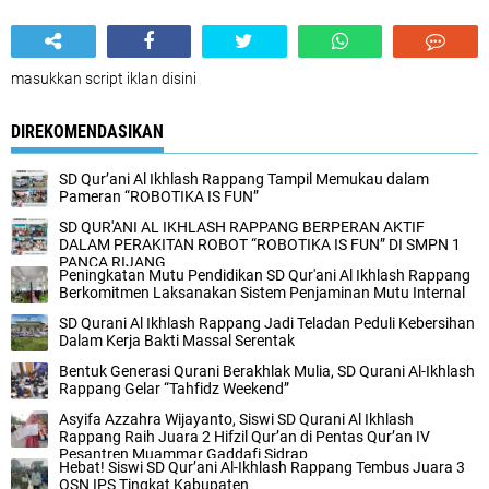
masukkan script iklan disini
DIREKOMENDASIKAN
SD Qur’ani Al Ikhlash Rappang Tampil Memukau dalam
Pameran “ROBOTIKA IS FUN”
SD QUR'ANI AL IKHLASH RAPPANG BERPERAN AKTIF
DALAM PERAKITAN ROBOT “ROBOTIKA IS FUN” DI SMPN 1
PANCA RIJANG
Peningkatan Mutu Pendidikan SD Qur'ani Al Ikhlash Rappang
Berkomitmen Laksanakan Sistem Penjaminan Mutu Internal
SD Qurani Al Ikhlash Rappang Jadi Teladan Peduli Kebersihan
Dalam Kerja Bakti Massal Serentak
Bentuk Generasi Qurani Berakhlak Mulia, SD Qurani Al-Ikhlash
Rappang Gelar “Tahfidz Weekend”
Asyifa Azzahra Wijayanto, Siswi SD Qurani Al Ikhlash
Rappang Raih Juara 2 Hifzil Qur’an di Pentas Qur’an IV
Pesantren Muammar Gaddafi Sidrap
Hebat! Siswi SD Qur’ani Al-Ikhlash Rappang Tembus Juara 3
OSN IPS Tingkat Kabupaten