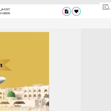
UM'AT
08 2026